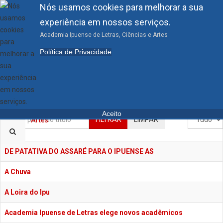
Nós usamos cookies para melhorar a sua
experiência em nossos serviços.
Academia Ipuense de Letras, Ciências e Artes
Política de Privacidade
Academia Ipuense de
Letras, Ciências e Artes
Aceito
Inserir parte do título
Mostrar #
FILTRAR
LIMPAR
Título
DE PATATIVA DO ASSARÉ PARA O IPUENSE AS
A Chuva
A Loira do Ipu
Academia Ipuense de Letras elege novos acadêmicos