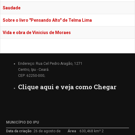
Saudade
Sobre o livro "Pensando Alto" de Telma Lima
Vida e obra de Vinicius de Moraes
Endereço: Rua Cel Pedro Aragão, 1271
Centro, Ipu - Ceará.
CEP: 62250-000;
Clique aqui e veja como Chegar
MUNICÍPIO DO IPU
Data da criação
: 26 de agosto de
Área
630,468 km² 2