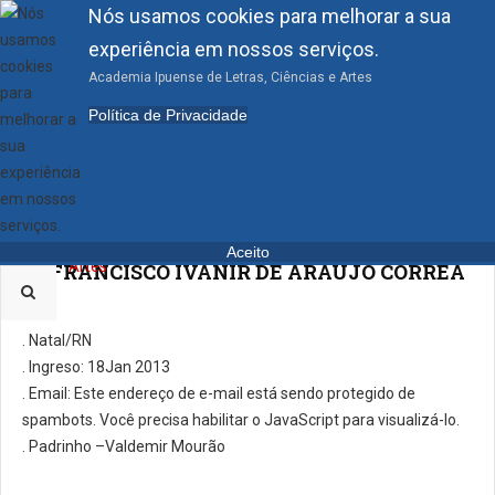
Nós usamos cookies para melhorar a sua
experiência em nossos serviços.
Academia Ipuense de Letras, Ciências e Artes
Política de Privacidade
ACADÊMICOS
CORRESPONDENTES
Aceito
42.FRANCISCO IVANIR DE ARAÚJO CORRÊA
. Natal/RN
. Ingreso: 18Jan 2013
. E­mail:
Este endereço de e-mail está sendo protegido de
spambots. Você precisa habilitar o JavaScript para visualizá-lo.
. Padrinho –Valdemir Mourão