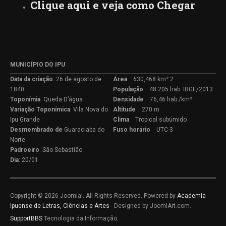
Clique aqui e veja como Chegar
MUNICÍPIO DO IPU
Data da criação
: 26 de agosto de
Área
630,468 km² 2
1840
População
48 205 hab. IBGE/2013
Toponímia
: Queda D’água
Densidade
76,46 hab./km²
Variação
Toponímica
: Vila Nova do
Altitude
270 m
Ipu Grande
Clima
Tropical subúmido
Desmembrado de
Guaraciaba do
Fuso horário
UTC-3
Norte
Padroeiro
: São Sebastião
Dia
: 20/01
Copyright © 2026 Joomla!. All Rights Reserved. Powered by
Academia
Ipuense de Letras, Ciências e Artes
- Designed by JoomlArt.com.
SupportBBS
Tecnologia da Informação.