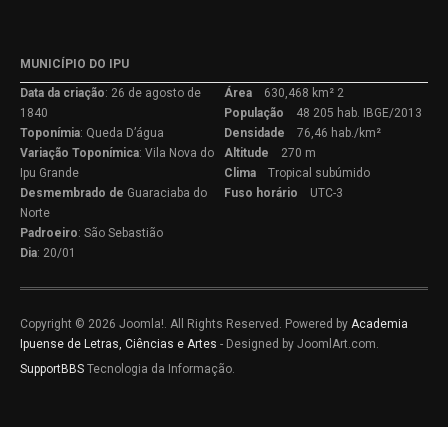
MUNICÍPIO DO IPU
Data da criação
: 26 de agosto de
Área
630,468 km² 2
1840
População
48 205 hab. IBGE/2013
Toponímia
: Queda D’água
Densidade
76,46 hab./km²
Variação
Toponímica
: Vila Nova do
Altitude
270 m
Ipu Grande
Clima
Tropical subúmido
Desmembrado de
Guaraciaba do
Fuso horário
UTC-3
Norte
Padroeiro
: São Sebastião
Dia
: 20/01
Copyright © 2026 Joomla!. All Rights Reserved. Powered by
Academia
Ipuense de Letras, Ciências e Artes
- Designed by JoomlArt.com.
SupportBBS
Tecnologia da Informação.