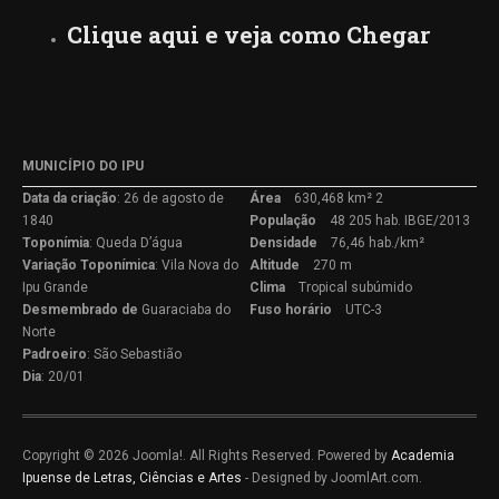
Clique aqui e veja como Chegar
MUNICÍPIO DO IPU
Data da criação
: 26 de agosto de
Área
630,468 km² 2
1840
População
48 205 hab. IBGE/2013
Toponímia
: Queda D’água
Densidade
76,46 hab./km²
Variação
Toponímica
: Vila Nova do
Altitude
270 m
Ipu Grande
Clima
Tropical subúmido
Desmembrado de
Guaraciaba do
Fuso horário
UTC-3
Norte
Padroeiro
: São Sebastião
Dia
: 20/01
Copyright © 2026 Joomla!. All Rights Reserved. Powered by
Academia
Ipuense de Letras, Ciências e Artes
- Designed by JoomlArt.com.