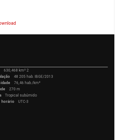
ownload
a
630,468 km² 2
lação
48 205 hab. IBGE/2013
idade
76,46 hab./km²
tude
270 m
a
Tropical subúmido
 horário
UTC-3