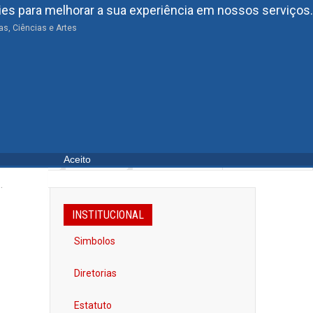
s para melhorar a sua experiência em nossos serviços.
s, Ciências e Artes
Fundação
06
14 de janeiro de 2006
Entidade de utilidade pública
QUINTA
,
AGO.
icipal nº 284, de 23 de maio de 2011
BLIOTECA
ARTES
FACEBOOK
Aceito
INSTITUCIONAL
Simbolos
Diretorias
Estatuto