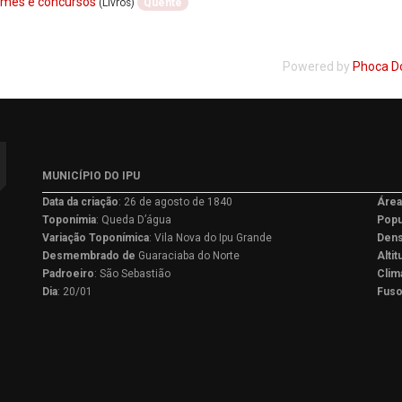
xames e concursos
(Livros)
Quente
Powered by
Phoca D
MUNICÍPIO DO IPU
Data da criação
: 26 de agosto de 1840
Áre
Toponímia
: Queda D’água
Popu
Variação
Toponímica
: Vila Nova do Ipu Grande
Dens
Desmembrado de
Guaraciaba do Norte
Alti
Padroeiro
: São Sebastião
Clim
Dia
: 20/01
Fuso